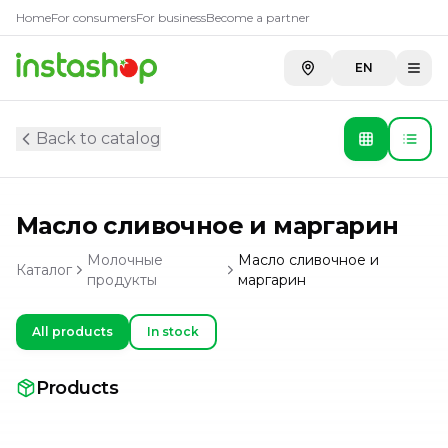
Home
For consumers
For business
Become a partner
EN
Back to catalog
Масло сливочное и маргарин
Молочные
Масло сливочное и
Каталог
продукты
маргарин
All products
In stock
Products