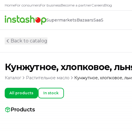
Home
For consumers
For business
Become a partner
Careers
Blog
Supermarkets
Bazaars
SaaS
Back to catalog
Кунжутное, хлопковое, льн
Каталог
Растительное масло
Кунжутное, хлопковое, льн
All products
In stock
Products