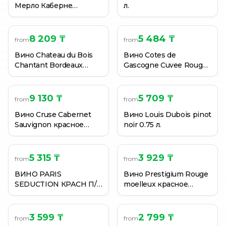
Мерло Каберне
л.
Совиньон красное
сухое 0.75 л. Франция
8 209 ₸
5 484 ₸
from
from
Вино Chateau du Bois
Вино Cotes de
Chantant Bordeaux
Gascogne Cuvee Rouge
Superieur красное
DOMAINE DE MENARD
сухое 13,5% 0,75л.
0.75 л.
(Франция)
9 130 ₸
5 709 ₸
from
from
Вино Cruse Cabernet
Вино Louis Dubois pinot
Sauvignon красное
noir 0.75 л.
сухое 0.75 л. Франция
5 315 ₸
3 929 ₸
from
from
ВИНО PARIS
Вино Prestigium Rouge
SEDUCTION КРАСН П/
moelleux красное
СЛАД 11,5% 750МЛ
полусладкое 12,5% 0,75
л. (Франция)
3 599 ₸
2 799 ₸
from
from