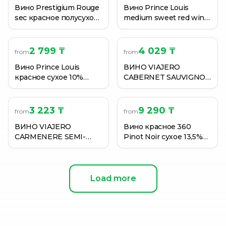
Вино Prestigium Rouge
Вино Prince Louis
sec красное полусухое
medium sweet red wine
12,5% 0,75 л. (Франция)
красное полусладкое
0,75 л. (Франция)
2 799 ₸
4 029 ₸
from
from
Вино Prince Louis
ВИНО VIAJERO
красное сухое 10%
CABERNET SAUVIGNON
0.75л (Франция)
КР/СУХ0,75Л
3 223 ₸
9 290 ₸
from
from
ВИНО VIAJERO
Вино красное 360
CARMENERE SEMI-
Pinot Noir сухое 13,5%
SWEET КР П/СЛ 0,75Л
0,75 л
Load more