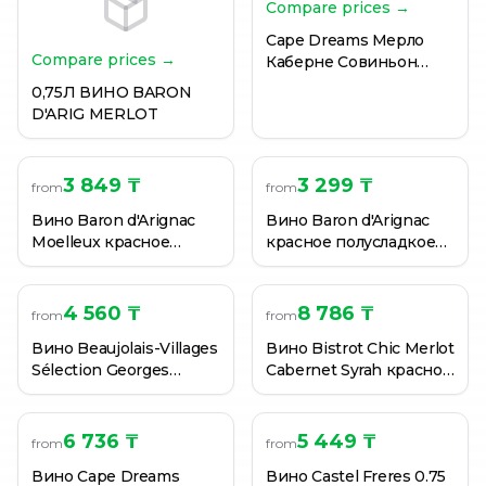
ВИНО VIAJERO CABERNET SAUVIGNON КР/СУХ0,75Л
Compare prices →
ВИНО VIAJERO CARMENERE SEMI-SWEET КР П/СЛ 0,
Cape Dreams Мерло
Вино красное 360 Pinot Noir сухое 13,5% 0,75 л
Compare prices →
Каберне Совиньон
2017 кр.сух. вино
0,75Л ВИНО BARON
0,75л.Франция
D'ARIG MERLOT
3 849 ₸
3 299 ₸
from
from
Вино Baron d'Arignac
Вино Baron d'Arignac
Moelleux красное
красное полусладкое
полусладкое 12% 0.75 л.
12% 0.75 л. Франция
4 560 ₸
8 786 ₸
from
from
Вино Beaujolais-Villages
Вино Bistrot Chic Merlot
Sélection Georges
Cabernet Syrah красное
Duboeuf 0,75 л
сухое Франция 0.75 л
6 736 ₸
5 449 ₸
from
from
Вино Cape Dreams
Вино Castel Freres 0.75