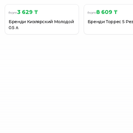
3 629 ₸
8 609 ₸
from
from
Бренди Кизлярский Молодой
Бренди Торрес 5 Резе
0.5 л.