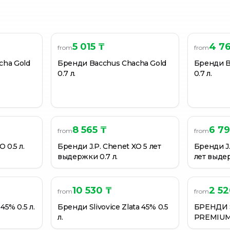
5 015 ₸
4 7
from
from
cha Gold
Бренди Bacchus Chacha Gold
Бренди B
0.7 л.
0.7 л.
8 565 ₸
6 79
from
from
 0.5 л.
Бренди J.P. Chenet XO 5 лет
Бренди J.P
выдержки 0.7 л.
лет выде
10 530 ₸
2 52
from
from
45% 0.5 л.
Бренди Slivovice Zlata 45% 0.5
БРЕНДИ 
л.
PREMIUM