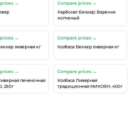
prices →
Compare prices →
ивер
Карбонат Беккер; Варенно
копченый
prices →
Compare prices →
Беккер ливерная кг
Колбаса Беккер ливерная кг
prices →
Compare prices →
Ливерная печеночная
Колбаса Ливерная
, 250г
традиционная МИКОЯН, 400г