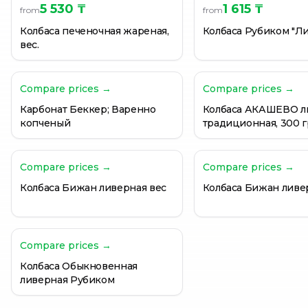
5 530 ₸
1 615 ₸
from
from
Колбаса печеночная жареная,
Колбаса Рубиком "Л
вес.
Compare prices →
Compare prices →
Карбонат Беккер; Варенно
Колбаса АКАШЕВО л
копченый
традиционная, 300 г
Compare prices →
Compare prices →
Колбаса Бижан ливерная вес
Колбаса Бижан ливе
Compare prices →
Колбаса Обыкновенная
ливерная Рубиком