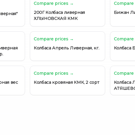
Compare prices →
Compare 
200Г Колбаса ливерная
Бижан Л
иверная"
ХЛЫНОВСКАЯ КМК
Compare prices →
Compare 
иверная
Колбаса Апрель Ливерная, кг.
Колбаса 
р.
Compare prices →
Compare 
рная вес
Колбаса кровяная КМК, 2 сорт
Колбаса 
АТЯШЕВО