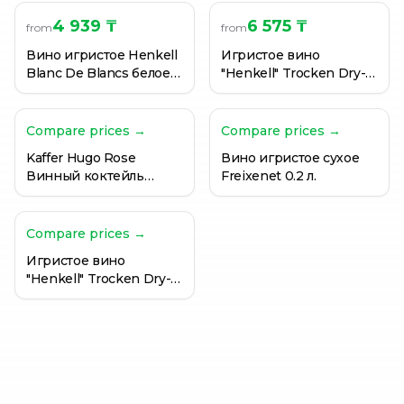
4 939 ₸
6 575 ₸
from
from
Вино игристое Henkell
Игристое вино
Blanc De Blancs белое
"Henkell" Trocken Dry-
полусухое 0,75 л
Sec белое сухое 11,5%
(Германия)
0,75 л. (Германия)
Compare prices →
Compare prices →
Kaffer Hugo Rose
Вино игристое сухое
Винный коктейль
Freixenet 0.2 л.
розовый полусладкий
0,75 л.
Compare prices →
Игристое вино
"Henkell" Trocken Dry-
Sec белое сухое 11,5%
0,75 л. (Германия)