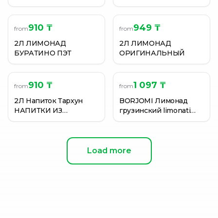
910 ₸
949 ₸
from
from
2Л ЛИМОНАД
2Л ЛИМОНАД
БУРАТИНО ПЭТ
ОРИГИНАЛЬНЫЙ
910 ₸
1 097 ₸
from
from
2Л Напиток Тархун
BORJOMI Лимонад
НАПИТКИ ИЗ
грузинский limonati
ЧЕРНОГОЛОВКИ
груша ст/б 0,5 л
Load more