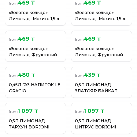
2Л ЛИМОНАД ОРИГИНАЛЬНЫЙ
469 ₸
469 ₸
from
from
2Л Напиток Тархун НАПИТКИ ИЗ ЧЕРНОГОЛОВКИ
«Золотое кольцо»
«Золотое кольцо»
BORJOMI Лимонад грузинский limonati груша ст/б 0,
Лимонад , Мохито 1,5 л.
Лимонад , Мохито 1,5 л.
469 ₸
469 ₸
from
from
«Золотое кольцо»
«Золотое кольцо»
Лимонад. Фруктовый
Лимонад. Фруктовый
1,5 л.
1,5 л.
480 ₸
439 ₸
from
from
0,45Л ГАЗ НАПИТОК LE
0,5Л ЛИМОНАД
GRACIO
ЗЛАТОЯР БАЙКАЛ
1 097 ₸
1 097 ₸
from
from
0,5Л ЛИМОНАД
0,5Л ЛИМОНАД
ТАРХУН BORJOMI
ЦИТРУС BORJOMI