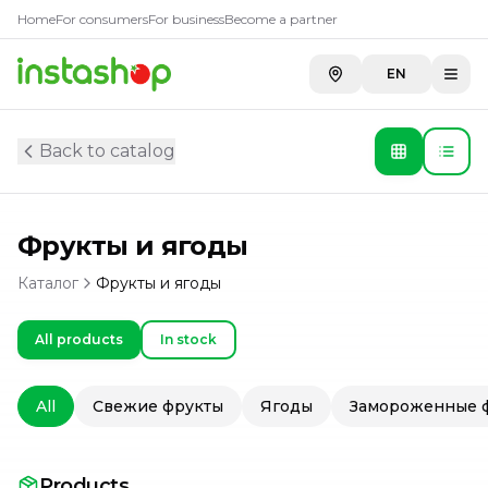
Home
For consumers
For business
Become a partner
EN
Back to catalog
Фрукты и ягоды
Каталог
Фрукты и ягоды
All products
In stock
All
Свежие фрукты
Ягоды
Замороженные ф
Products