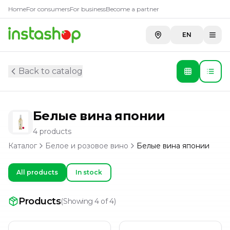
Товары в категории
Белые в
Home
For consumers
For business
Become a partner
Вино плодовое Choya Original белое сладкое 0,75 л 
EN
Саке Choya 0,75 л (Япония)
Саке Choya 0,75 л (Япония)
Саке Choya 0,75 л (Япония)
Back to catalog
Белые вина японии
4
products
Каталог
Белое и розовое вино
Белые вина японии
All products
In stock
Products
(
Showing 4 of 4
)