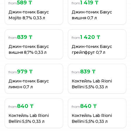
КОКТЕЙЛЬ СЛАБОАЛКОГОЛЬНЫЙ AMORE CHAMPAGNE
589 ₸
1 419 ₸
from
from
КОКТЕЙЛЬ СЛАБОАЛКОГОЛЬНЫЙ AMORE PINA COLADA
Джин-тоник Бахус
Джин-тоник Бахус
КОКТЕЙЛЬ СЛАБОАЛКОГОЛЬНЫЙ AMORE PINA COLADA
Mojito 8,7% 0,33 л
вишня 0,7 л
839 ₸
1 420 ₸
from
from
Джин-тоник Бахус
Джин-тоник Бахус
вишня 8,7% 0,33 л
грейпфрут 0,7 л
979 ₸
839 ₸
from
from
Джин-тоник Бахус
Коктейль Lab Rioni
лимон 0,7 л
Bellini 5,5% 0,33 л
840 ₸
840 ₸
from
from
Коктейль Lab Rioni
Коктейль Lab Rioni
Bellini 5,5% 0,33 л
Bellini 5,5% 0,33 л